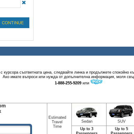
 с курсора съответната цена, следвайте линка и продължете спокойно к
Ако имате въпроси или нужда от допълнителна информация, моля свъ
1-888-255-9209
или
om
k
Estimated
Sedan
SUV
Travel
Time
Up to 3
Up to 5
Passengers
Passengers