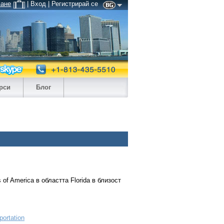
ване
| Вход | Регистрирай се
рси
Блог
s of America в областта Florida в близост
portation