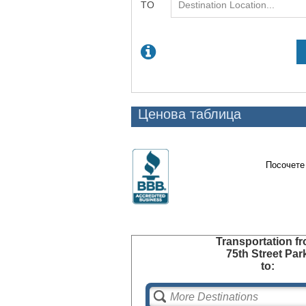
Ценова таблица
Посочете
Transportation
fr
75th Street Par
to: