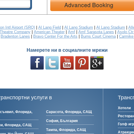
Advanced Booking
on Intl Airport (SRQ)
|
Al Lang Field
|
Al Lang Stadium
|
Al Lang Stadium
|
All
 Theatre Company
|
American Theater
|
Amf
|
Amf Sarasota Lanes
|
Asolo Ctr
|
Bradenton Lanes
|
Bravo Center For the Arts
|
Burns Court Cinema
|
Carmike
Намерете ни в социалните мрежи
ранспортни услуги в
Транс
Хотели
сънвил, Флорида,
Сарасота, Флорида, САЩ
Рестора
София, България
Голф иг
и, Флорида, САЩ
Тампа, Флорида, САЩ
Атракции