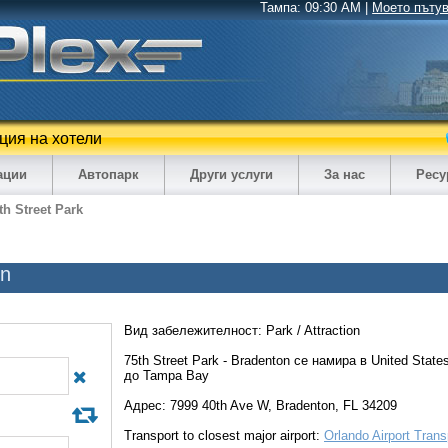
Тампа:
09:30 AM
|
Моето пъту
ция на хотели
ации
Автопарк
Други услуги
За нас
Ресу
th Street Park
on
Вид забележителност: Park / Attraction
75th Street Park - Bradenton се намира в United State
до Tampa Bay
Адрес: 7999 40th Ave W, Bradenton, FL 34209
Transport to closest major airport:
Orlando Airport Trans