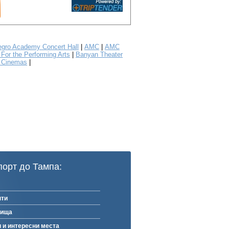
egro Academy Concert Hall
|
AMC
|
AMC
 For the Performing Arts
|
Banyan Theater
 Cinemas
|
порт до Тампа:
нти
рища
 и интересни места