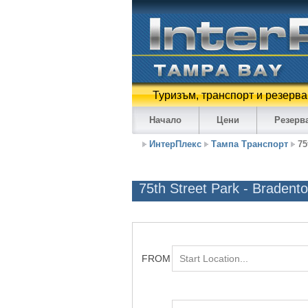
Туризъм, транспорт и резерва
Начало
Цени
Резерв
ИнтерПлекс
Тампа Транспорт
75
75th Street Park - Bradent