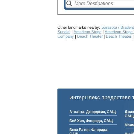
Other landmarks nearby:
Sarasota / Bradent
Sundial
|
American Stage
|
American Stage
Company
|
Beach Theater
|
Beach Theater
ИнтерПлекс предоставя т
Атланта, Джорджия, САЩ
Джак
САЩ
Бей Хил, Флорида, САЩ
Маям
Бока Ратон, Флорида,