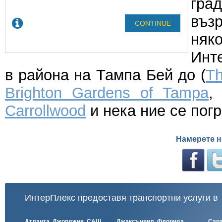
гра
въз
няк
Инте
в района на Тампа Бей до (
Th
Brighton Gardens of Tampa
Carrollwood
и нека ние се пог
Намерете н
ИнтерПлекс предоставя транспортни услуги в
Атланта, Джорджия, САЩ
Джаксънвил, Флорида,
Сара