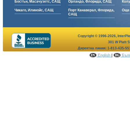
Бостън, Масачузетс, САЩ
Орландо, Флорида, САЩ
Кол
Чикаго, Илинойс, САЩ
Порт Канаверал, Флорида,
Още 
САЩ
Copyright © 1996-2026,
InterPl
301 W Platt S
Директна линия: 1-813-435-55
English
|
Бълг