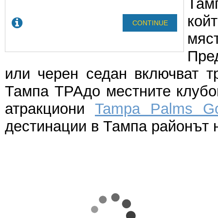
Там
койт
мяст
Пре
или черен седан включват т
Тампа TPAдо местните клубов
атракциони
Tampa Palms Go
дестинации в Тампа районът н