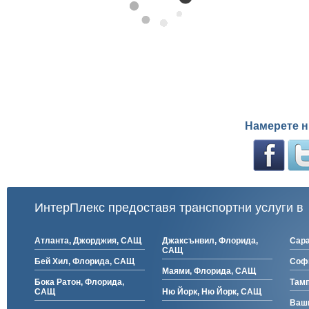
Намерете н
ИнтерПлекс предоставя транспортни услуги в
Атланта, Джорджия, САЩ
Джаксънвил, Флорида,
Сара
САЩ
Бей Хил, Флорида, САЩ
Соф
Маями, Флорида, САЩ
Бока Ратон, Флорида,
Тамп
САЩ
Ню Йорк, Ню Йорк, САЩ
Ваши