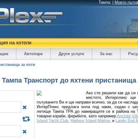
Тампа:
|
Моето пъту
ция на хотели
ации
Автопарк
Други услуги
За нас
Ресу
истанища за яхти
Тампа Транспорт до яхтени пристанища
Ако сте решили как да си 
мястото, Интерплекс ще
пътуването Ви и ще направи всичко, за да се наслади
ИнтерПлекс предлага кола под наем, седан с ш
летище Тампа TPA до намиращите се в района на Т
товарни кораби, фериботи, като например:
Anclote Vil
Island Yacht Club
,
Harbour Island Marina
, и
Lands End M