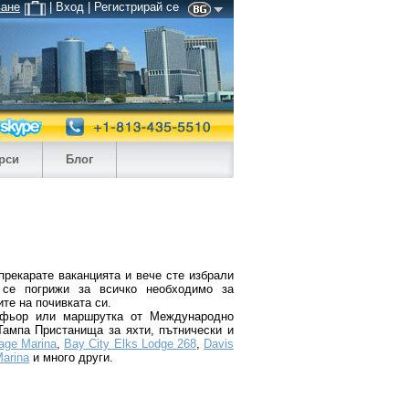
ване
| Вход | Регистрирай се
рси
Блог
прекарате ваканцията и вече сте избрали
 се погрижи за всичко необходимо за
те на почивката си.
офьор или маршрутка от Международно
ампа Пристанища за яхти, пътнически и
lage Marina
,
Bay City Elks Lodge 268
,
Davis
arina
и много други.