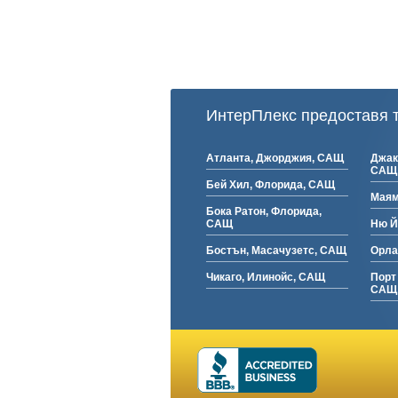
ИнтерПлекс предоставя т
Атланта, Джорджия, САЩ
Джак
САЩ
Бей Хил, Флорида, САЩ
Маям
Бока Ратон, Флорида,
САЩ
Ню Й
Бостън, Масачузетс, САЩ
Орла
Чикаго, Илинойс, САЩ
Порт
САЩ