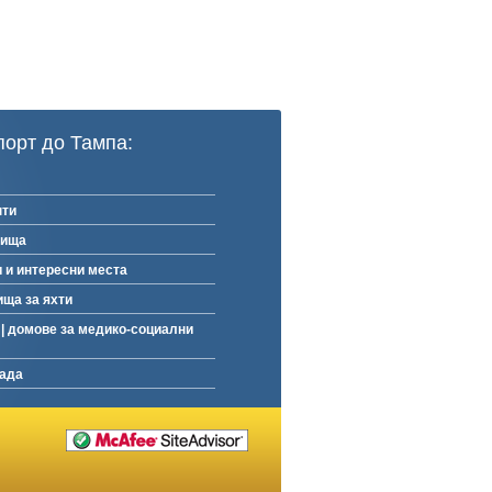
порт до Тампа:
нти
рища
 и интересни места
ща за яхти
|
домове за медико-социални
рада