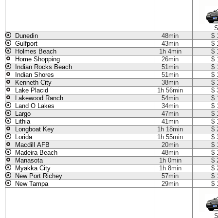
S
Dunedin
48min
$ 
Gulfport
43min
$ 
Holmes Beach
1h 4min
$ 
Home Shopping
26min
$ 
Indian Rocks Beach
51min
$ 
Indian Shores
51min
$ 
Kenneth City
38min
$ 
Lake Placid
1h 56min
$ 
Lakewood Ranch
54min
$ 
Land O Lakes
34min
$ 
Largo
47min
$ 
Lithia
41min
$ 
Longboat Key
1h 18min
$ 
Lorida
1h 55min
$ 
Macdill AFB
20min
$ 
Madeira Beach
48min
$ 
Manasota
1h 0min
$ 
Myakka City
1h 8min
$ 
New Port Richey
57min
$ 
New Tampa
29min
$ 
S