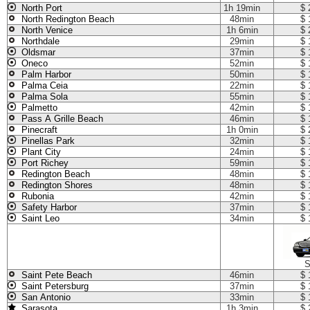
North Port
1h 19min
$ 
North Redington Beach
48min
$ 
North Venice
1h 6min
$ 
Northdale
29min
$ 
Oldsmar
37min
$ 
Oneco
52min
$ 
Palm Harbor
50min
$ 
Palma Ceia
22min
$ 
Palma Sola
55min
$ 
Palmetto
42min
$ 
Pass A Grille Beach
46min
$ 
Pinecraft
1h 0min
$ 
Pinellas Park
32min
$ 
Plant City
24min
$ 
Port Richey
59min
$ 
Redington Beach
48min
$ 
Redington Shores
48min
$ 
Rubonia
42min
$ 
Safety Harbor
37min
$ 
Saint Leo
34min
$ 
S
Saint Pete Beach
46min
$ 
Saint Petersburg
37min
$ 
San Antonio
33min
$ 
Sarasota
1h 3min
$ 