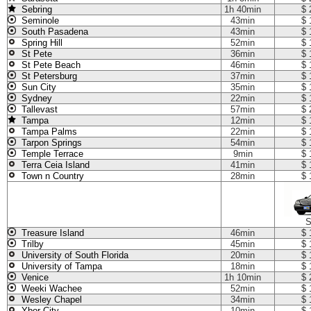
Sebring
1h 40min
$ 
Seminole
43min
$ 
South Pasadena
43min
$ 
Spring Hill
52min
$ 
St Pete
36min
$ 
St Pete Beach
46min
$ 
St Petersburg
37min
$ 
Sun City
35min
$ 
Sydney
22min
$ 
Tallevast
57min
$ 
Tampa
12min
$ 
Tampa Palms
22min
$ 
Tarpon Springs
54min
$ 
Temple Terrace
9min
$ 
Terra Ceia Island
41min
$ 
Town n Country
28min
$ 
S
Treasure Island
46min
$ 
Trilby
45min
$ 
University of South Florida
20min
$ 
University of Tampa
18min
$ 
Venice
1h 10min
$ 
Weeki Wachee
52min
$ 
Wesley Chapel
34min
$ 
Ybor City
10min
$ 