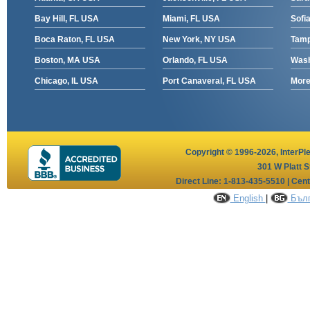
Bay Hill, FL USA
Miami, FL USA
Sofia
Boca Raton, FL USA
New York, NY USA
Tamp
Boston, MA USA
Orlando, FL USA
Wash
Chicago, IL USA
Port Canaveral, FL USA
More 
Copyright © 1996-2026,
InterPl
301 W Platt S
Direct Line: 1-813-435-5510 | Cen
English
|
Бълг