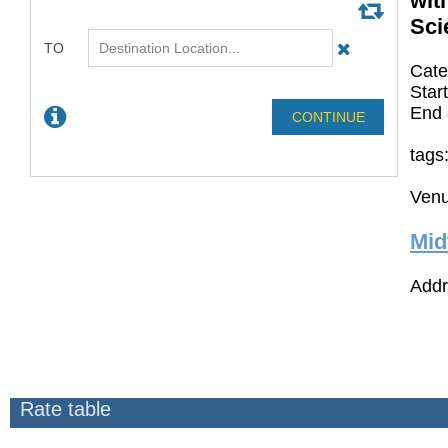
wit
Sci
Cate
Star
End 
tags
Venu
Mid
Addr
Rate table