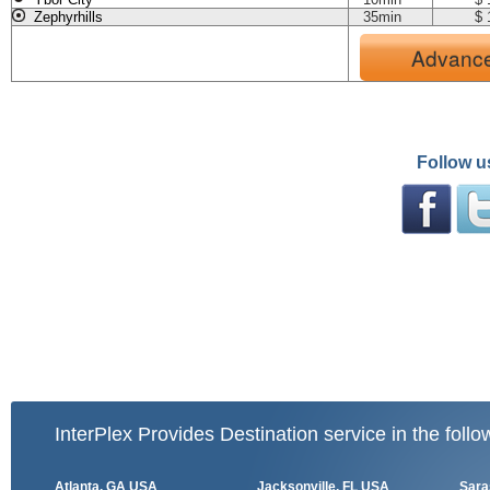
Zephyrhills
35min
$ 
Advance
Follow u
InterPlex Provides Destination service in the follo
Atlanta, GA USA
Jacksonville, FL USA
Sara