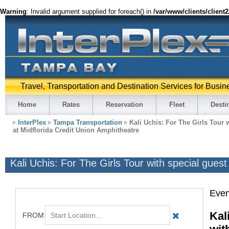
Warning
: Invalid argument supplied for foreach() in
/var/www/clients/client
Travel, Transportation and Destination Services for Busin
Home
Rates
Reservation
Fleet
Desti
InterPlex
Tampa Transportation
Kali Uchis: For The Girls Tour 
at Midflorida Credit Union Amphitheatre
Kali Uchis: For The Girls Tour with special gues
Even
Kal