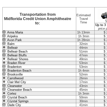
Transportation
from
Estimated
Midflorida Credit Union Amphitheatre
Travel
S
Time
to:
Up to 3
price 
Anna Maria
1h 13min
$ 
Aripeka
1h 3min
$ 
Avon Park
1h 28min
$ 
Balm
32min
$ 
Belleair
44min
$ 
Belleair Beach
51min
$ 
Belleair Bluffs
47min
$ 
Belleair Shores
49min
$ 
Braden River
53min
$ 
Bradenton
53min
$ 
Bradenton Beach
1h 4min
$ 
Brooksville
52min
$ 
Carrollwood
26min
$ 
Clair Mel City
17min
$ 
Clearwater
43min
$ 
Clearwater Beach
45min
$ 
Cortez
1h 3min
$ 
Crystal Beach
50min
$ 
Crystal Springs
30min
$ 
Dade City
41min
$ 