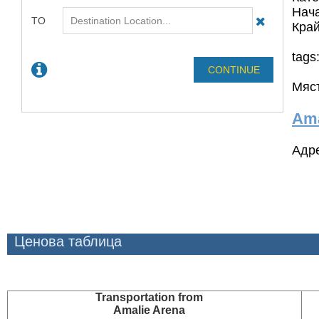
Нача
Край
tags
Мяст
Ama
Адре
Ценова таблица
Transportation
from
Amalie Arena