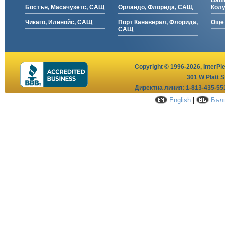
Ваши
Бостън, Масачузетс, САЩ
Орландо, Флорида, САЩ
Кол
Чикаго, Илинойс, САЩ
Порт Канаверал, Флорида,
Още 
САЩ
Copyright © 1996-2026,
InterPl
301 W Platt S
Директна линия: 1-813-435-55
English
|
Бълг