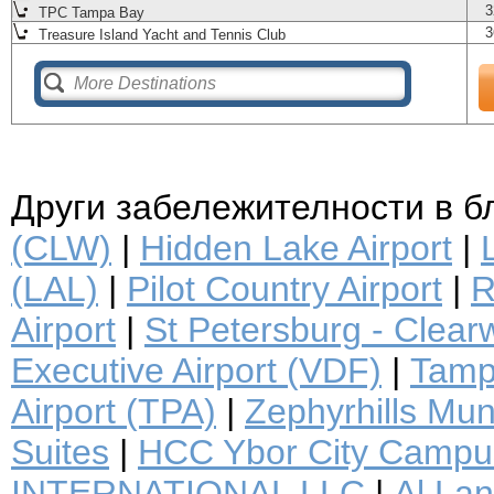
3
TPC Tampa Bay
3
Treasure Island Yacht and Tennis Club
Други забележителности в б
(CLW)
|
Hidden Lake Airport
|
(LAL)
|
Pilot Country Airport
|
R
Airport
|
St Petersburg - Clearwa
Executive Airport (VDF)
|
Tampa
Airport (TPA)
|
Zephyrhills Muni
Suites
|
HCC Ybor City Campu
INTERNATIONAL LLC
|
Al Lan