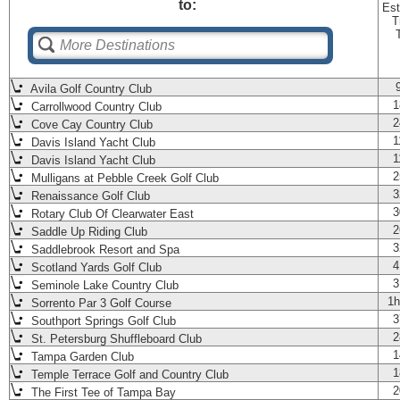
to:
Est
T
Avila Golf Country Club
1
Carrollwood Country Club
2
Cove Cay Country Club
1
Davis Island Yacht Club
1
Davis Island Yacht Club
2
Mulligans at Pebble Creek Golf Club
3
Renaissance Golf Club
3
Rotary Club Of Clearwater East
2
Saddle Up Riding Club
3
Saddlebrook Resort and Spa
4
Scotland Yards Golf Club
3
Seminole Lake Country Club
1h
Sorrento Par 3 Golf Course
3
Southport Springs Golf Club
2
St. Petersburg Shuffleboard Club
1
Tampa Garden Club
1
Temple Terrace Golf and Country Club
2
The First Tee of Tampa Bay