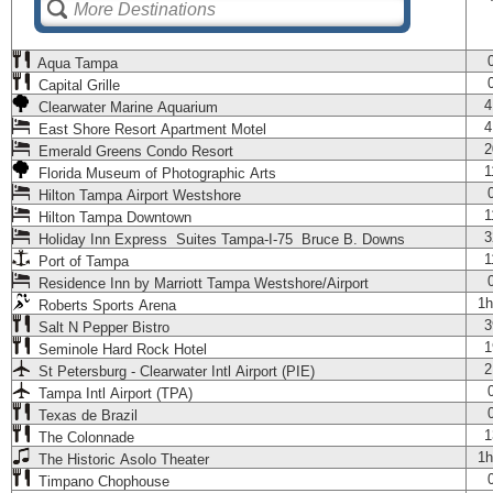
Aqua Tampa
Capital Grille
4
Clearwater Marine Aquarium
4
East Shore Resort Apartment Motel
2
Emerald Greens Condo Resort
1
Florida Museum of Photographic Arts
Hilton Tampa Airport Westshore
1
Hilton Tampa Downtown
3
Holiday Inn Express Suites Tampa-I-75 Bruce B. Downs
1
Port of Tampa
Residence Inn by Marriott Tampa Westshore/Airport
1h
Roberts Sports Arena
3
Salt N Pepper Bistro
1
Seminole Hard Rock Hotel
2
St Petersburg - Clearwater Intl Airport (PIE)
Tampa Intl Airport (TPA)
Texas de Brazil
1
The Colonnade
1h
The Historic Asolo Theater
Timpano Chophouse