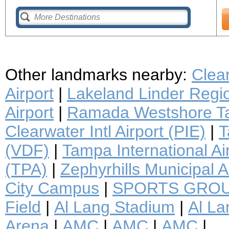
Other landmarks nearby:
Clea
Airport
|
Lakeland Linder Regio
Airport
|
Ramada Westshore Ta
Clearwater Intl Airport (PIE)
|
T
(VDF)
|
Tampa International Ai
(TPA)
|
Zephyrhills Municipal A
City Campus
|
SPORTS GROU
Field
|
Al Lang Stadium
|
Al La
Arena
|
AMC
|
AMC
|
AMC
|