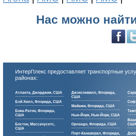
Нас можно найти
ИнтерПлекс предоставляет транспортные усл
районах:
Атланта, Джорджия, США
Джэксонвилл, Флорида,
Сара
США
Бэй-Хилл, Флорида, США
Софи
Майами, Флорида, США
Бока-Ратон, Флорида,
Тамп
США
Нью-Йорк, Нью-Йорк, США
Ваши
Бостон, Массачусетс,
Орландо, Флорида, США
СШ
США
Порт-Канаверал, Флорида,
Доп