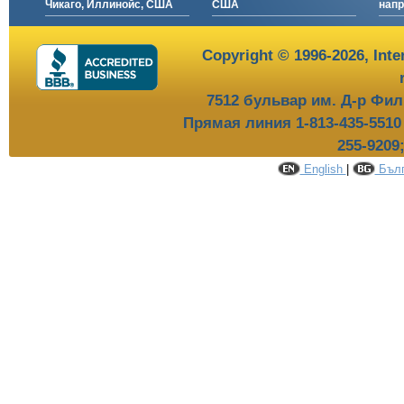
Чикаго, Иллинойс, США
США
нап
Copyright © 1996-2026,
Inte
7512 бульвар им. Д-р Фил
Прямая линия 1-813-435-551
255-9209
English
|
Бълг