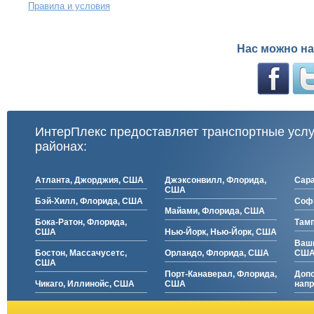
Правила и условия
Нас можно на
ИнтерПлекс предоставляет транспортные усл
районах:
Атланта, Джорджия, США
Джэксонвилл, Флорида,
Сара
США
Бэй-Хилл, Флорида, США
Софи
Майами, Флорида, США
Бока-Ратон, Флорида,
Тамп
США
Нью-Йорк, Нью-Йорк, США
Ваши
Бостон, Массачусетс,
Орландо, Флорида, США
СШ
США
Порт-Канаверал, Флорида,
Доп
Чикаго, Иллинойс, США
США
нап