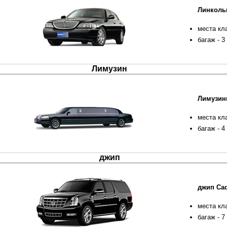
Линколь
места кл
багаж - 3
Лимузин
Лимузин
места кл
багаж - 4
джип
джип Cad
места кл
багаж - 7