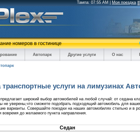
Тампа:
07:55 AM
|
Моя поездка
вание номеров в гостинице
рование
Автопарк
Другие услуги
О нас
топарк
 транспортные услуги на лимузинах Авт
редлагает широкий выбор автомобилей на любой случай: от седана кла
вы не уверены,что сможете подобрать подходящий автомобиль для ваше
ие варианты. Совершайте поездки на наших автомобилях стильно и в 
 и вовремя до желаемого пункта направления.
Седан