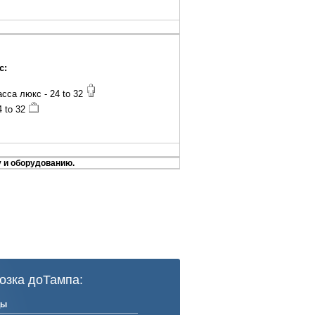
с:
сса люкс - 24 to 32
4 to 32
 и оборудованию.
озка доТампа:
цы