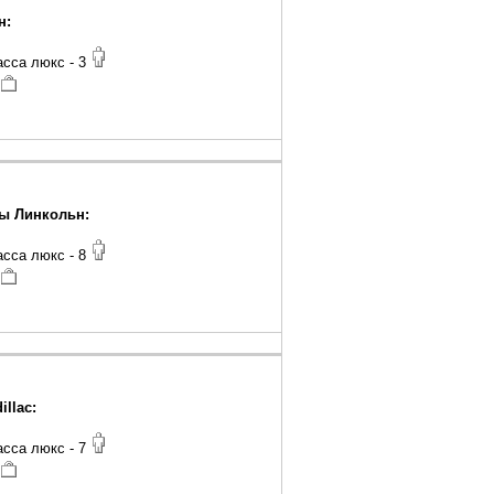
н:
асса люкс - 3
ы Линкольн:
асса люкс - 8
illac:
асса люкс - 7