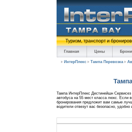
Туризм, транспорт и брониро
Главная
Цены
Брони
ИнтерПлекс
Тампа Перевозка
Ав
Тампа
Тампа ИнтерПлекс Дестинейшн Сервисез п
автобуса на 55 мест класса люкс. Если 
бронирования предложит вам самые лучш
водители отвезут вас безопасно, удобно