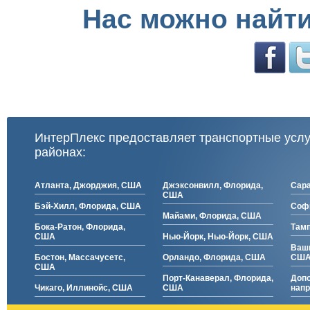
Нас можно найти
ИнтерПлекс предоставляет транспортные усл
районах:
Атланта, Джорджия, США
Джэксонвилл, Флорида,
Сара
США
Бэй-Хилл, Флорида, США
Софи
Майами, Флорида, США
Бока-Ратон, Флорида,
Тамп
США
Нью-Йорк, Нью-Йорк, США
Ваши
Бостон, Массачусетс,
Орландо, Флорида, США
СШ
США
Порт-Канаверал, Флорида,
Доп
Чикаго, Иллинойс, США
США
нап