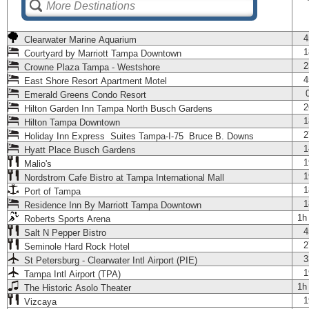
4
Clearwater Marine Aquarium
1
Courtyard by Marriott Tampa Downtown
2
Crowne Plaza Tampa - Westshore
4
East Shore Resort Apartment Motel
Emerald Greens Condo Resort
2
Hilton Garden Inn Tampa North Busch Gardens
1
Hilton Tampa Downtown
2
Holiday Inn Express Suites Tampa-I-75 Bruce B. Downs
1
Hyatt Place Busch Gardens
1
Malio's
1
Nordstrom Cafe Bistro at Tampa International Mall
1
Port of Tampa
1
Residence Inn By Marriott Tampa Downtown
1h
Roberts Sports Arena
4
Salt N Pepper Bistro
2
Seminole Hard Rock Hotel
3
St Petersburg - Clearwater Intl Airport (PIE)
1
Tampa Intl Airport (TPA)
1h
The Historic Asolo Theater
1
Vizcaya