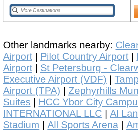
Other landmarks nearby:
Clea
Airport
|
Pilot Country Airport
|
Airport
|
St Petersburg - Clearwa
Executive Airport (VDF)
|
Tampa
Airport (TPA)
|
Zephyrhills Muni
Suites
|
HCC Ybor City Campu
INTERNATIONAL LLC
|
Al Lan
Stadium
|
All Sports Arena
|
Am